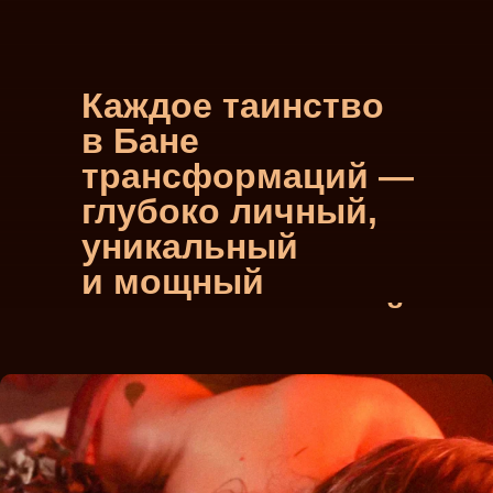
Каждое таинство
в Бане
трансформаций —
глубоко личный,
уникальный
и мощный
процесс, делящий
жизнь на «до»
и «после»