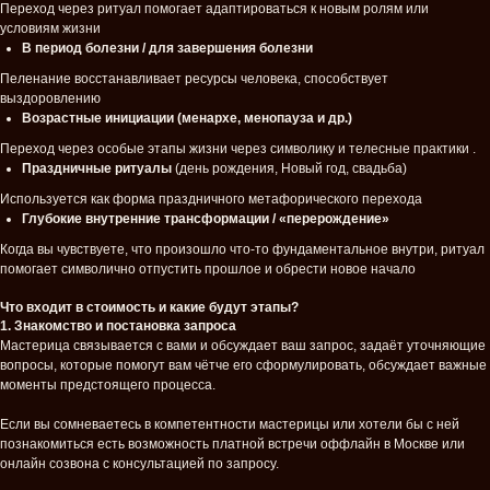
Переход через ритуал помогает адаптироваться к новым ролям или
условиям жизни
В период болезни / для завершения болезни
Пеленание восстанавливает ресурсы человека, способствует
выздоровлению
Возрастные инициации (менархе, менопауза и др.)
Переход через особые этапы жизни через символику и телесные практики .
Праздничные ритуалы
(день рождения, Новый год, свадьба)
Используется как форма праздничного метафорического перехода
Глубокие внутренние трансформации / «перерождение»
Когда вы чувствуете, что произошло что-то фундаментальное внутри, ритуал
помогает символично отпустить прошлое и обрести новое начало
Что входит в стоимость и какие будут этапы?
1. Знакомство и постановка запроса
Мастерица связывается с вами и обсуждает ваш запрос, задаёт уточняющие
вопросы, которые помогут вам чётче его сформулировать, обсуждает важные
моменты предстоящего процесса.
Если вы сомневаетесь в компетентности мастерицы или хотели бы с ней
познакомиться есть возможность платной встречи оффлайн в Москве или
онлайн созвона с консультацией по запросу.