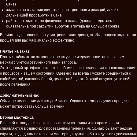
бане)
задания на вытаскивание телесных триггеров и реакций, для их
дальнейшей проработки в бане
работа по подготовке физического плана (данная подготовка
обязательна при закрытии абортов и потерь на большом сроке)
Возможны дополнения на усмотрение мастерицы, чтобы процесс подготовки
прошёл для вас максимально эффективно.
Платье на заказ
Платье - абсолютно эксклюзивное штучное изделие, сшитое по вашим
меркам с учётом озвученного вами запроса.
Этот ценный артефакт останется с Вами после пеленания как воспоминание
о процессе и вашем состоянии. Одев его вы всегда сможете соединиться с
собой чистой, вдохновлённой, целостной…, такой какой почувствуете себя
после пеленания.
Дополнительный час
Обычное пеленание длится до 6 часов. Однако в редких случаях процесс
может потребовать больше времени.
Вторая мастерица
В нашей команде сильные и опытные мастерицы и как правило они
справляются в одиночку с проведением пеленания. Однако бывают редкие
случаи, когда дополнительная мастерица нужна либо ввиду своих уникальных