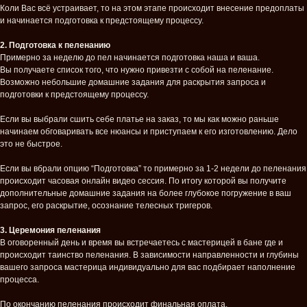
Коли Вас всё устраивает, то на этом этапе происходит внесение предоплаты
и начинается подготовка к предстоящему процессу.
2. Подготовка к пеленанию
Примерно за неделю до пел начинается подготовка наша и ваша.
Вы получаете список того, что нужно привезти с собой на пеленание.
Возможно небольшие домашние задания для раскрытия запроса и
подготовки к предстоящему процессу.
Если вы выбрали сшить себе платье на заказ, то мы как можно раньше
начинаем обговаривать все нюансы и приступаем к его изготовлению. Дело
это не быстрое.
Если вы вбрали опцию “Подготовка” то примерно за 1-2 недели до пеленания
происходит часовая онлайн видео сессия. По итогу которой вы получите
дополнительные домашние задания на более глубокое погружение в ваш
запрос, его раскрытие, осознание телесных тригеров.
3. Церемония пеленания
В оговоренный день и время вы встречаетесь с мастерицей в бане где и
происходит таинство пеленания. В зависимости направленности и глубины
вашего запроса мастерица индивидуально для вас подбирает наполнение
процесса.
По окончанию пеленания происходит финальная оплата.