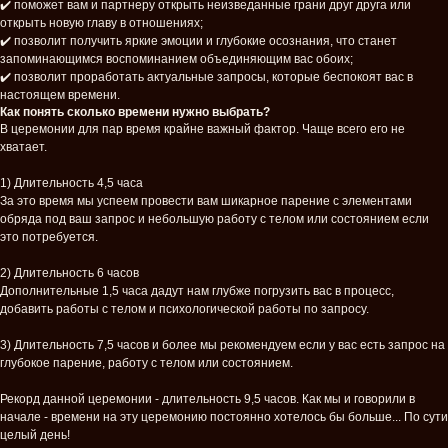
✔️ поможет вам и партнеру открыть неизведанные грани друг друга или
открыть новую главу в отношениях;
✔️ позволит получить яркие эмоции и глубокие осознания, что станет
запоминающимся воспоминанием объединяющим вас обоих;
✔️ позволит проработать актуальные запросы, которые беспокоят вас в
настоящем времени.
Как понять сколько времени нужно выбрать?
В церемонии для пар время крайне важный фактор. Чаще всего его не
хватает.
1) Длительность 4,5 часа
За это время мы успеем провести вам шикарное парение с элементами
обряда под ваш запрос и небольшую работу с телом или состоянием если
это потребуется.
2) Длительность 6 часов
Дополнительные 1,5 часа дадут нам глубже погрузить вас в процесс,
добавить работы с телом и психологической работы по запросу.
3) Длительность 7,5 часов и более мы рекомендуем если у вас есть запрос на
глубокое парение, работу с телом или состоянием.
Рекорд данной церемонии - длительность 9,5 часов. Как мы и говорили в
начале - времени на эту церемонию постоянно хотелось бы больше... По сути
целый день!